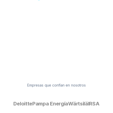
Cursos disponibles 30 días, 24/7. Tu equipo
aprende cuando puede, vos solo ves los
resultados.
Empresas que confían en nosotros
Deloitte
Pampa Energía
Wärtsilä
IRSA