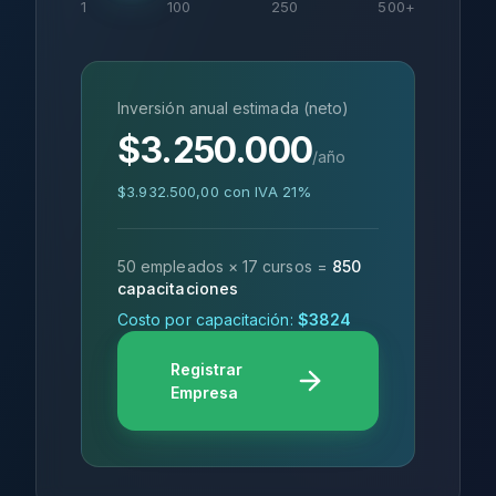
1
100
250
500+
Inversión anual estimada (neto)
$
3.250.000
/año
$3.932.500,00
con IVA 21%
50
empleados ×
17
cursos =
850
capacitaciones
Costo por capacitación:
$
3824
Registrar
Empresa