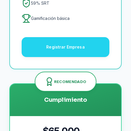
59
% SRT
Gamificación
básica
Registrar Empresa
RECOMENDADO
Cumplimiento