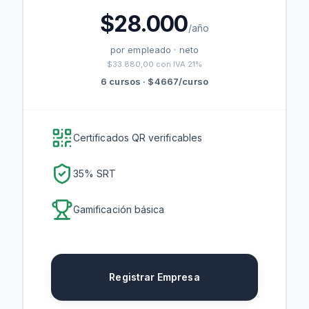
$
28.000
/año
por empleado · neto
$33.880,00
con IVA 21%
6
cursos · $
4667
/curso
Certificados QR verificables
35
% SRT
Gamificación
básica
Registrar Empresa