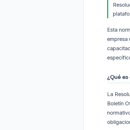
Resolu
platafo
Esta norm
empresa u
capacitac
específic
¿Qué es 
La Resol
Boletín Of
normativo
obligacio