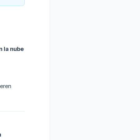
n la nube
ieren
n