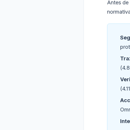
Antes de 
normativa
Seg
prot
Tra
(4.8
Veri
(4.1
Acc
Omn
Int