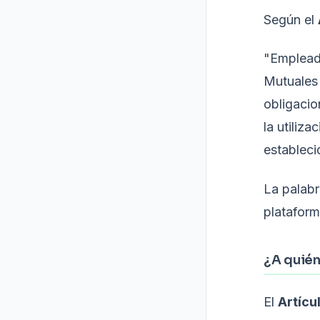
Según el
"Emplead
Mutuales
obligacio
la utiliz
estableci
La palabr
plataform
¿A quién
El
Artícu