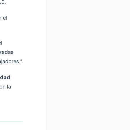
.0.
n el
l
nzadas
ajadores."
idad
on la