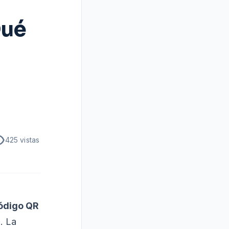
Qué
425
vistas
código QR
. La