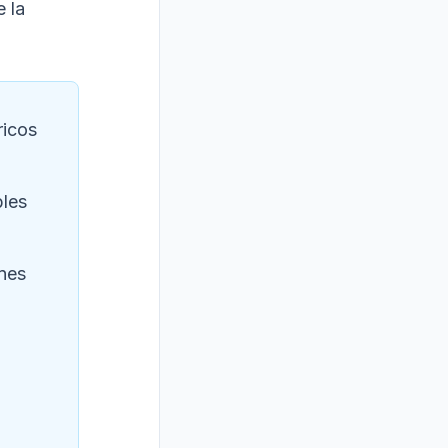
e la
ricos
bles
ones