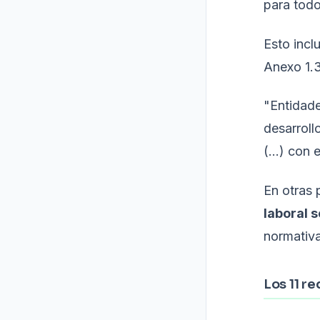
para todo
Esto incl
Anexo 1.
"Entidade
desarroll
(...) con
En otras 
laboral 
normativa
Los 11 re