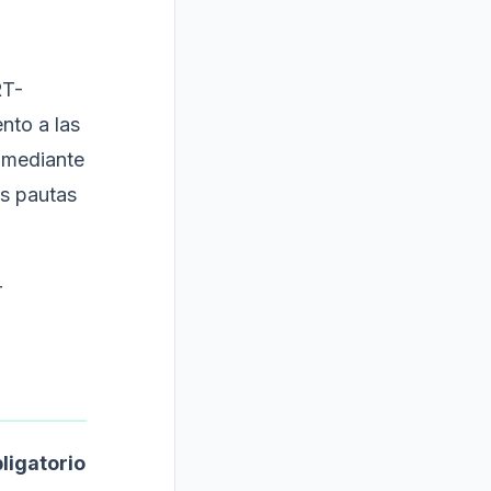
RT-
nto a las
o mediante
as pautas
r
ligatorio