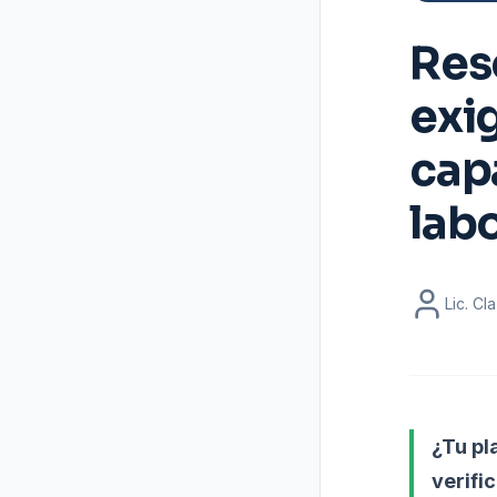
Res
exig
cap
labo
Lic. C
¿Tu pl
verifi