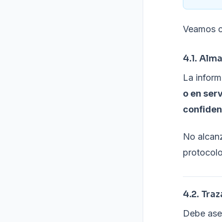
Veamos ca
4.1. Alm
La infor
o en ser
confiden
No alcanz
protocolo
4.2. Tra
Debe ase