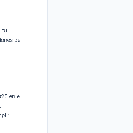
s
 tu
ciones de
25 en el
o
plir